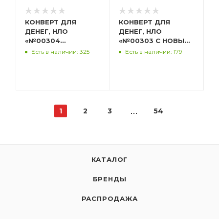
КОНВЕРТ ДЛЯ
КОНВЕРТ ДЛЯ
ДЕНЕГ, НЛО
ДЕНЕГ, НЛО
«№00304
«№00303 С НОВЫМ
ВОЛШЕБНОГО
ГОДОМ!», С
Есть в наличии: 325
Есть в наличии: 179
НОВОГО ГОДА!», С
ПРИСЫПКОЙ
ПРИСЫПКОЙ
НЛО00191451
НЛО00191452
1
2
3
54
КАТАЛОГ
БРЕНДЫ
РАСПРОДАЖА