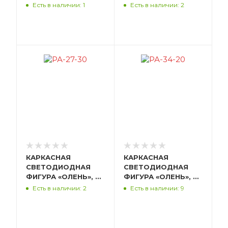
«СНЕГОВИК», 30 СМ,
«СНЕГОВИК», 40 СМ,
Есть в наличии: 1
Есть в наличии: 2
МЕТАЛЛ,
МЕТАЛЛ,
ПРОЗРАЧНЫЙ,
ПРОЗРАЧНЫЙ,
СВЕТИТСЯ ТЕПЛЫМ
СВЕТИТСЯ ТЕПЛЫМ
БЕЛЫМ РА-20-30
БЕЛЫМ РА-21-40
КАРКАСНАЯ
КАРКАСНАЯ
СВЕТОДИОДНАЯ
СВЕТОДИОДНАЯ
ФИГУРА «ОЛЕНЬ», 30
ФИГУРА «ОЛЕНЬ», 20
СМ, ПЛАСТИК,
СМ, ПЛАСТИК,
Есть в наличии: 2
Есть в наличии: 9
ПРОЗРАЧНЫЙ,
ПРОЗРАЧНЫЙ,
СВЕТИТСЯ
СВЕТИТСЯ
ХОЛОДНЫМ БЕЛЫМ
ХОЛОДНЫМ БЕЛЫМ
РА-27-30
РА-34-20