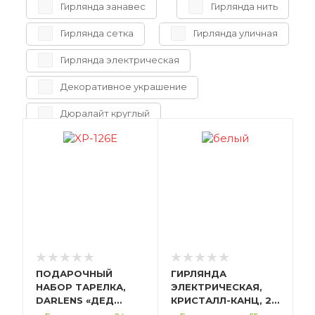
Гирлянда занавес
Гирлянда нить
Гирлянда сетка
Гирлянда уличная
Гирлянда электрическая
Декоративное украшение
Дюралайт круглый
Елочная игрушка
Елочный шар
Ель искуственная
Заколка для волос
Искусственные цветы
Каркасная светодиодная фигура
ПОДАРОЧНЫЙ
Колпак
ГИРЛЯНДА
Конверт для денег
НАБОР ТАРЕЛКА,
ЭЛЕКТРИЧЕСКАЯ,
DARLENS «ДЕД
Кружка
КРИСТАЛЛ-КАНЦ, 25
Лента упаковочная
МОРОЗ», КЕРАМИКА,
М, ХОЛОДНЫЙ