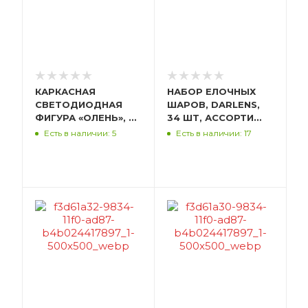
КАРКАСНАЯ
НАБОР ЕЛОЧНЫХ
СВЕТОДИОДНАЯ
ШАРОВ, DARLENS,
ФИГУРА «ОЛЕНЬ», 30
34 ШТ, АССОРТИ
СМ, МЕТАЛЛ, БЕЛЫЙ,
РАЗМЕРОВ СМ,
Есть в наличии: 5
Есть в наличии: 17
СВЕТИТСЯ ТЕПЛЫМ
АССОРТИ ЦВЕТОВ
БЕЛЫМ РА-13-30
DL-DRL00883(Н)