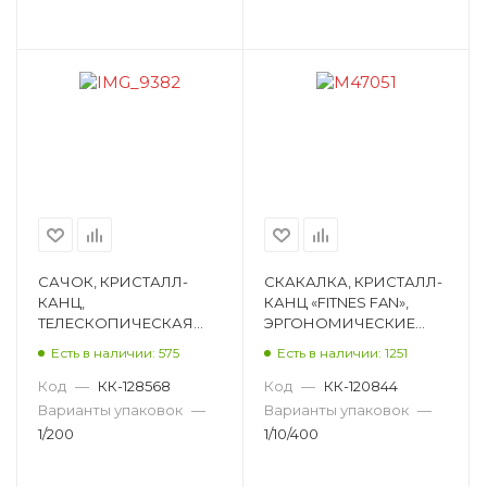
САЧОК, КРИСТАЛЛ-
СКАКАЛКА, КРИСТАЛЛ-
КАНЦ,
КАНЦ «FITNES FAN»,
ТЕЛЕСКОПИЧЕСКАЯ
ЭРГОНОМИЧЕСКИЕ
РУЧКА, 20Х49 СМ
РУЧКИ, СВЕРХЛЕГКАЯ,
Есть в наличии: 575
Есть в наличии: 1251
B36229
АССОРТИ M47051
Код
—
КК-128568
Код
—
КК-120844
Варианты упаковок
—
Варианты упаковок
—
1/200
1/10/400