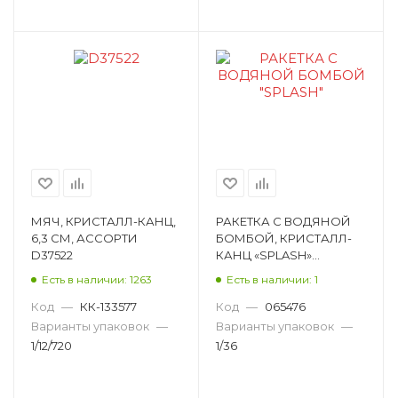
МЯЧ, КРИСТАЛЛ-КАНЦ,
РАКЕТКА С ВОДЯНОЙ
6,3 СМ, АССОРТИ
БОМБОЙ, КРИСТАЛЛ-
D37522
КАНЦ «SPLASH»
HWA1044517NL-01A
Есть в наличии: 1263
Есть в наличии: 1
Код
—
КК-133577
Код
—
065476
Варианты упаковок
—
Варианты упаковок
—
1/12/720
1/36