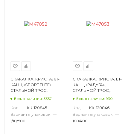
СКАКАЛКА, КРИСТАЛЛ-
СКАКАЛКА, КРИСТАЛЛ-
КАНЦ «SPORT ELITE»,
КАНЦ «РАДУГА»,
СТАЛЬНОЙ ТРОС,
СТАЛЬНОЙ ТРОС,
РЕГУЛИРУЕМАЯ
РЕГУЛИРУЕМАЯ
Есть в наличии: 3357
Есть в наличии: 930
ДЛИНА, АССОРТИ
ДЛИНА, АССОРТИ
M47052
M47053
Код
—
КК-120845
Код
—
КК-120846
Варианты упаковок
—
Варианты упаковок
—
1/10/500
1/10/400