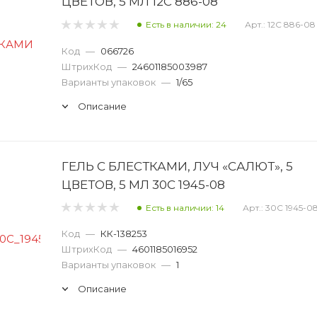
ЦВЕТОВ, 5 МЛ 12С 886-08
Есть в наличии: 24
Арт.: 12С 886-08
Код
—
066726
ШтрихКод
—
24601185003987
Варианты упаковок
—
1/65
Описание
ГЕЛЬ С БЛЕСТКАМИ, ЛУЧ «САЛЮТ», 5
ЦВЕТОВ, 5 МЛ 30С 1945-08
Есть в наличии: 14
Арт.: 30С 1945-0
Код
—
КК-138253
ШтрихКод
—
4601185016952
Варианты упаковок
—
1
Описание