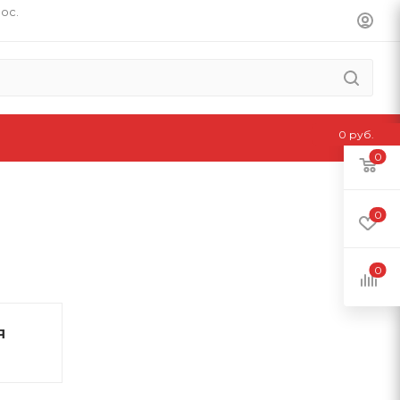
пос.
0 руб.
0
0
0
Я