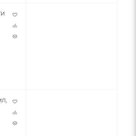
ТИ
МЛ,