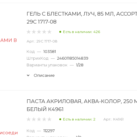
ГЕЛЬ С БЛЕСТКАМИ, ЛУЧ, 85 МЛ, АССОР
29С 1717-08
Есть в наличии: 426
Арт.: 29С 1717-08
Код
—
103581
ШтрихКод
—
24601185014839
Варианты упаковок
—
1/28
Описание
ПАСТА АКРИЛОВАЯ, АКВА-КОЛОР, 250 
БЕЛЫЙ К4961
Есть в наличии: 2
Арт.: К4961
Код
—
112297