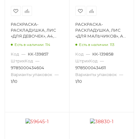
РАСКРАСКА-
РАСКРАСКА-
РАСКЛАДУШКА, ЛИС
РАСКЛАДУШКА, ЛИС
«ДЛЯ ДЕВОЧЕК», А4,
«ДЛЯ МАЛЬЧИКОВ», А4,
ОБЛОЖКА МЯГКАЯ
ОБЛОЖКА МЯГКАЯ
Есть в наличии: 114
Есть в наличии: 113
РР-011
РР-012
Код
—
КК-139857
Код
—
КК-139858
ШтрихКод
—
ШтрихКод
—
9785000434604
9785000434611
Варианты упаковок
—
Варианты упаковок
—
1/10
1/10