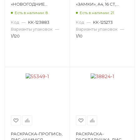
«НОВОГОДНИЕ
«ЗАМКИ», А4, 16 СТ,
ЗАБАВЫ», А4, 8 СТ,
ОБЛОЖКА МЯГКАЯ
Есть в наличии: 8
Есть в наличии: 21
ОБЛОЖКА МЯГКАЯ
РКСА-014
6668г
Код
—
КК-123883
Код
—
КК-125273
Варианты упаковок
—
Варианты упаковок
—
1/120
1/10
РАСКРАСКА-ПРОПИСЬ,
РАСКРАСКА-
ЛИС «УЧИМСЯ
РАСКЛАДУШКА, ЛИС