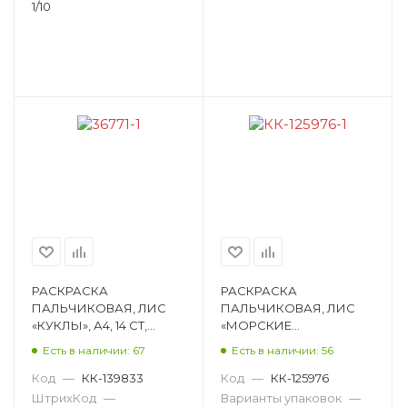
1/10
РАСКРАСКА
РАСКРАСКА
ПАЛЬЧИКОВАЯ, ЛИС
ПАЛЬЧИКОВАЯ, ЛИС
«КУКЛЫ», А4, 14 СТ,
«МОРСКИЕ
ОБЛОЖКА МЯГКАЯ
ОБИТАТЕЛИ», А4, 14 СТ,
Есть в наличии: 67
Есть в наличии: 56
ПРС-010
ОБЛОЖКА МЯГКАЯ
ПБРС-003
Код
—
КК-139833
Код
—
КК-125976
ШтрихКод
—
Варианты упаковок
—