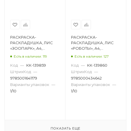
РАСКРАСКА-
РАСКРАСКА-
РАСКЛАДУШКА, ЛИС
РАСКЛАДУШКА, ЛИС
«ЗООПАРК», А4,
«РОБОТЫ», А4,
ОБЛОЖКА МЯГКАЯ
ОБЛОЖКА МЯГКАЯ
Есть в наличии: 119
Есть в наличии: 127
РР-020
РР-015
Код
—
КК-139859
Код
—
КК-139860
ШтрихКод
—
ШтрихКод
—
9785001641179
9785000434642
Варианты упаковок
—
Варианты упаковок
—
1/10
1/10
ПОКАЗАТЬ ЕЩЕ