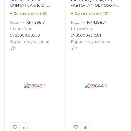
СЧИТАТ», А4, 16 СТ,
«АВТО», А4, ОБЛОЖКА
ОБЛОЖКА МЯГКАЯ
МЯГКАЯ РР-009
Есть в наличии: 63
Есть в наличии: 117
ПРКСБ-008
Код
—
КК-139817
Код
—
КК-139854
ШтрихКод
—
ШтрихКод
—
9785001640950
9785000434581
Варианты упаковок
—
Варианты упаковок
—
1/10
1/10