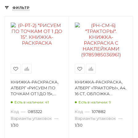
ФИЛЬТР
КНИЖКА-РАСКРАСКА,
КНИЖКА-РАСКРАСКА,
АТБЕРГ «РИСУЕМ ПО
АТБЕРГ «ТРАКТОРЫ», А4,
ТОЧКАМ ОТ 1 ДО 15»,
16 СТ, ОБЛОЖКА
190Х190, 16 СТ, ОБЛОЖКА
МЯГКАЯ, С
Есть в наличии: 41
Есть в наличии: 9
МЯГКАЯ 978-5-98503-
НАКЛЕЙКАМИ 978-5-
463-9
98503-696-1
Код
—
085322
Код
—
107882
Варианты упаковок
—
Варианты упаковок
—
1/30
1/30