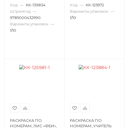
ПБРС-012
Код
—
КК-139834
Код
—
КК-125972
ШтрихКод
—
Варианты упаковок
—
9785000432990
1/10
Варианты упаковок
—
1/10
РАСКРАСКА ПО
РАСКРАСКА ПО
НОМЕРАМ, ЛИС «ФЕИ»,
НОМЕРАМ, УЧИТЕЛЬ