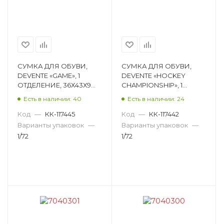
СУМКА ДЛЯ ОБУВИ,
СУМКА ДЛЯ ОБУВИ,
DEVENTE «GAME», 1
DEVENTE «HOCKEY
ОТДЕЛЕНИЕ, 36Х43Х9
CHAMPIONSHIP», 1
СМ 7040117
ОТДЕЛЕНИЕ, 40Х47 СМ
Есть в наличии: 40
Есть в наличии: 24
7040110
Код
—
КК-117445
Код
—
КК-117442
Варианты упаковок
—
Варианты упаковок
—
1/72
1/72