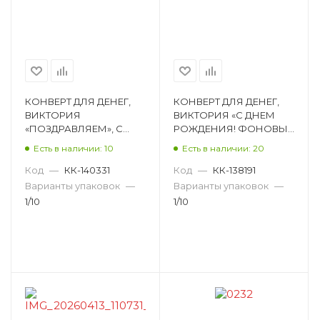
КОНВЕРТ ДЛЯ ДЕНЕГ,
КОНВЕРТ ДЛЯ ДЕНЕГ,
ВИКТОРИЯ
ВИКТОРИЯ «С ДНЕМ
«ПОЗДРАВЛЯЕМ», С
РОЖДЕНИЯ! ФОНОВЫЕ
ПРИСЫПКОЙ КДД-0692
ЗЕЛЁНЫЕ ЦВЕТОЧКИ»,
Есть в наличии: 10
Есть в наличии: 20
ПОЛНЫЙ УФ-ЛАК, С
БЛЕСТКАМИ КДД-0657
Код
—
КК-140331
Код
—
КК-138191
Варианты упаковок
—
Варианты упаковок
—
1/10
1/10