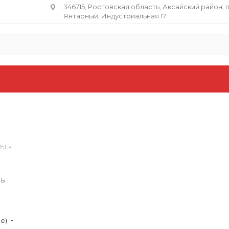
346715, Ростовская область​, Аксайский район, 
Янтарный, Индустриальная 17
ЛЫ
ь
ие)