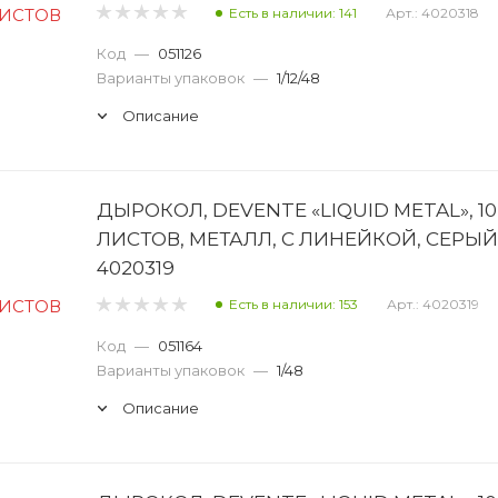
Есть в наличии: 141
Арт.: 4020318
Код
—
051126
Варианты упаковок
—
1/12/48
Описание
ДЫРОКОЛ, DEVENTE «LIQUID METAL», 10
ЛИСТОВ, МЕТАЛЛ, С ЛИНЕЙКОЙ, СЕРЫЙ
4020319
Есть в наличии: 153
Арт.: 4020319
Код
—
051164
Варианты упаковок
—
1/48
Описание