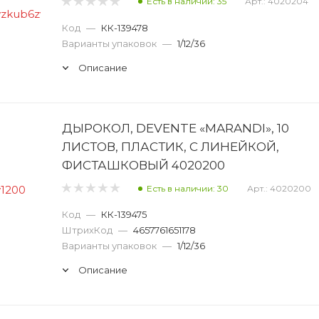
Есть в наличии: 35
Арт.: 4020204
Код
—
КК-139478
Варианты упаковок
—
1/12/36
Описание
ДЫРОКОЛ, DEVENTE «MARANDI», 10
ЛИСТОВ, ПЛАСТИК, С ЛИНЕЙКОЙ,
ФИСТАШКОВЫЙ 4020200
Есть в наличии: 30
Арт.: 4020200
Код
—
КК-139475
ШтрихКод
—
4657761651178
Варианты упаковок
—
1/12/36
Описание