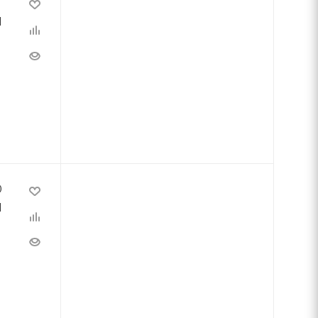
Й
0
Й