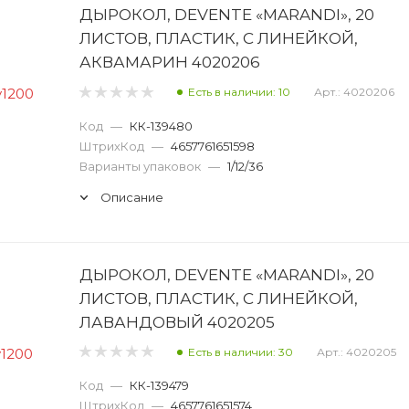
ДЫРОКОЛ, DEVENTE «MARANDI», 20
ЛИСТОВ, ПЛАСТИК, С ЛИНЕЙКОЙ,
АКВАМАРИН 4020206
Есть в наличии: 10
Арт.: 4020206
Код
—
КК-139480
ШтрихКод
—
4657761651598
Варианты упаковок
—
1/12/36
Описание
ДЫРОКОЛ, DEVENTE «MARANDI», 20
ЛИСТОВ, ПЛАСТИК, С ЛИНЕЙКОЙ,
ЛАВАНДОВЫЙ 4020205
Есть в наличии: 30
Арт.: 4020205
Код
—
КК-139479
ШтрихКод
—
4657761651574