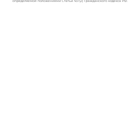
определяемой положениями Статьи 437(2) Гражданского кодекса РФ.