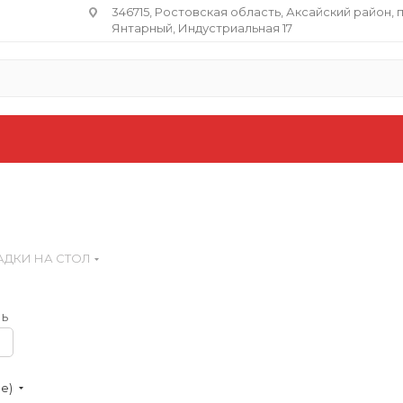
346715, Ростовская область​, Аксайский район, 
Янтарный, Индустриальная 17
АДКИ НА СТОЛ
ь
ие)