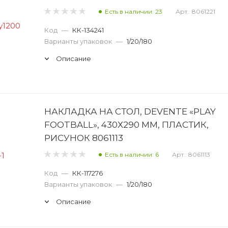
Есть в наличии: 23
Арт.: 8061221
Код
—
КК-134241
Варианты упаковок
—
1/20/180
Описание
НАКЛАДКА НА СТОЛ, DEVENTE «PLAY
FOOTBALL», 430Х290 ММ, ПЛАСТИК,
РИСУНОК 8061113
Есть в наличии: 6
Арт.: 8061113
Код
—
КК-117276
Варианты упаковок
—
1/20/180
Описание