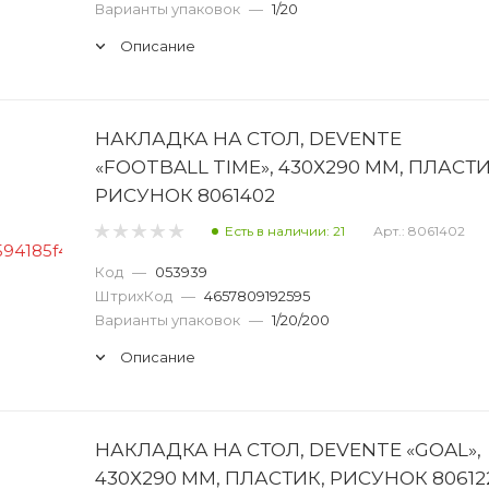
Варианты упаковок
—
1/20
Описание
НАКЛАДКА НА СТОЛ, DEVENTE
«FOOTBALL TIME», 430Х290 ММ, ПЛАСТИ
РИСУНОК 8061402
Есть в наличии: 21
Арт.: 8061402
Код
—
053939
ШтрихКод
—
4657809192595
Варианты упаковок
—
1/20/200
Описание
НАКЛАДКА НА СТОЛ, DEVENTE «GOAL»,
430Х290 ММ, ПЛАСТИК, РИСУНОК 80612