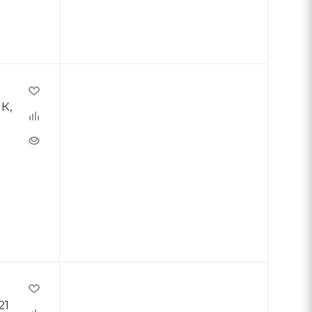
К,
21