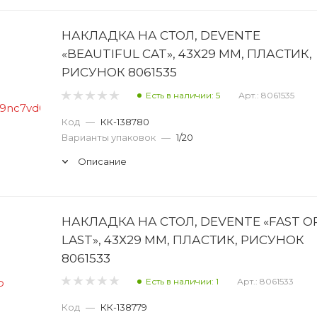
НАКЛАДКА НА СТОЛ, DEVENTE
«BEAUTIFUL CAT», 43Х29 ММ, ПЛАСТИК,
РИСУНОК 8061535
Есть в наличии: 5
Арт.: 8061535
Код
—
КК-138780
Варианты упаковок
—
1/20
Описание
НАКЛАДКА НА СТОЛ, DEVENTE «FAST O
LAST», 43Х29 ММ, ПЛАСТИК, РИСУНОК
8061533
Есть в наличии: 1
Арт.: 8061533
Код
—
КК-138779