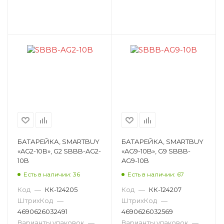
БАТАРЕЙКА, SMARTBUY
БАТАРЕЙКА, SMARTBUY
«AG2-10B», G2 SBBB-AG2-
«AG9-10B», G9 SBBB-
10B
AG9-10B
Есть в наличии: 36
Есть в наличии: 67
Код
—
КК-124205
Код
—
КК-124207
ШтрихКод
—
ШтрихКод
—
4690626032491
4690626032569
Варианты упаковок
—
Варианты упаковок
—