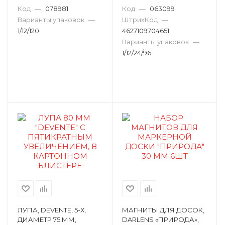
Код
—
078981
Код
—
063099
Варианты упаковок
—
ШтрихКод
—
1/12/120
4627109704651
Варианты упаковок
—
1/12/24/96
ЛУПА, DEVENTE, 5-Х,
МАГНИТЫ ДЛЯ ДОСОК,
ДИАМЕТР 75 ММ,
DARLENS «ПРИРОДА»,