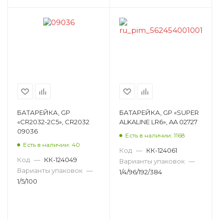
БАТАРЕЙКА, GP
БАТАРЕЙКА, GP «SUPER
«CR2032-2C5», CR2032
ALKALINE LR6», AA 02727
09036
Есть в наличии: 1168
Есть в наличии: 40
Код
—
КК-124061
Код
—
КК-124049
Варианты упаковок
—
Варианты упаковок
—
1/4/96/192/384
1/5/100