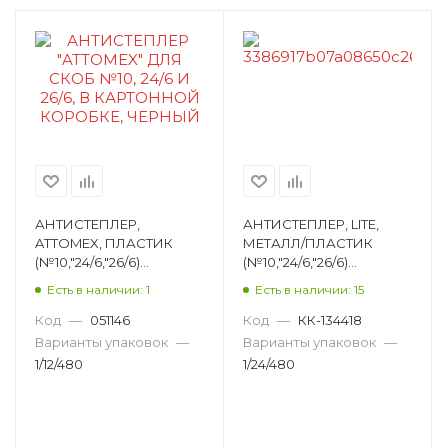
Чистящие салфетки для досок
Шило канцелярское
Этикет-пистолет
АНТИСТЕПЛЕР,
АНТИСТЕПЛЕР, LITE,
ATTOMEX, ПЛАСТИК
МЕТАЛЛ/ПЛАСТИК
(№10,"24/6,"26/6)
(№10,"24/6,"26/6)
ЧЕРНЫЙ 4140300
ЧЕРНЫЙ ANTISL
Есть в наличии: 1
Есть в наличии: 15
Код
—
051146
Код
—
КК-134418
Варианты упаковок
—
Варианты упаковок
—
1/12/480
1/24/480