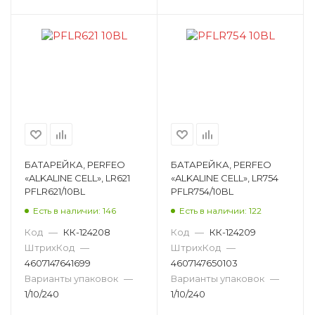
БАТАРЕЙКА, PERFEO
БАТАРЕЙКА, PERFEO
«ALKALINE CELL», LR621
«ALKALINE CELL», LR754
PFLR621/10BL
PFLR754/10BL
Есть в наличии: 146
Есть в наличии: 122
Код
—
КК-124208
Код
—
КК-124209
ШтрихКод
—
ШтрихКод
—
4607147641699
4607147650103
Варианты упаковок
—
Варианты упаковок
—
1/10/240
1/10/240