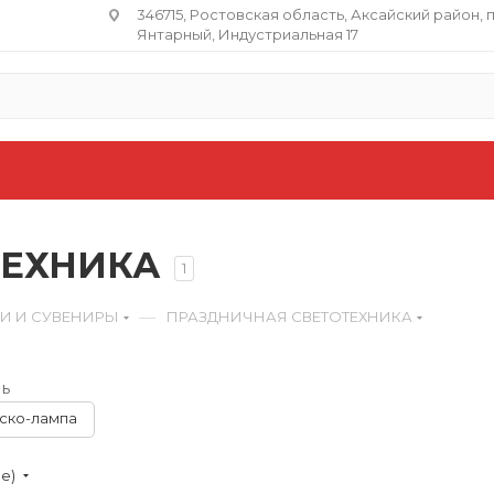
346715, Ростовская область​, Аксайский район, 
Янтарный, Индустриальная 17
ТЕХНИКА
1
—
КИ И СУВЕНИРЫ
ПРАЗДНИЧНАЯ СВЕТОТЕХНИКА
ь
ско-лампа
ие)