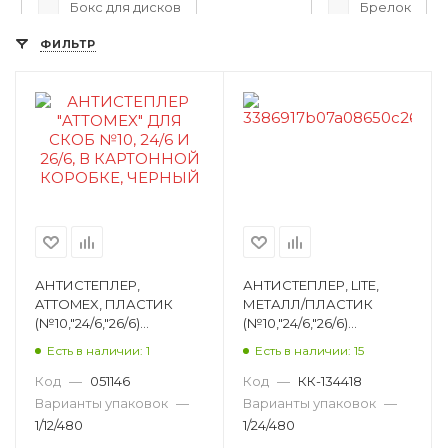
Бокс для дисков
Брелок
ФИЛЬТР
Булавки офисные
Бумага для офисной техники
Бумага для флипчарта
Бумага писчая
Датер автоматический heavy-duty
Держатель для бейджа
Диспенсер для упаковочной ленты
Доска-флипчарт
Дырокол
АНТИСТЕПЛЕР,
АНТИСТЕПЛЕР, LITE,
ATTOMEX, ПЛАСТИК
МЕТАЛЛ/ПЛАСТИК
Зажим для бумаг
Зажим-бульдог
(№10,"24/6,"26/6)
(№10,"24/6,"26/6)
ЧЕРНЫЙ 4140300
ЧЕРНЫЙ ANTISL
Информационная табличка
Есть в наличии: 1
Есть в наличии: 15
Код
—
051146
Код
—
КК-134418
Калькулятор настольный
Варианты упаковок
—
Варианты упаковок
—
1/12/480
Калькулятор научный
1/24/480