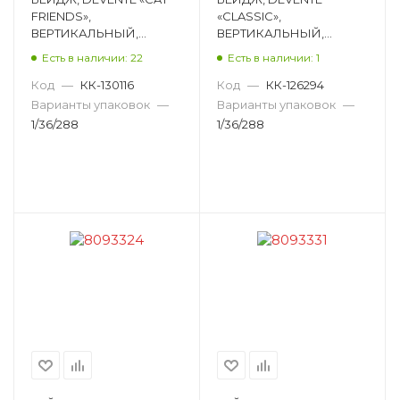
FRIENDS»,
«CLASSIC»,
ВЕРТИКАЛЬНЫЙ,
ВЕРТИКАЛЬНЫЙ,
СИЛИКОН, 120Х63 ММ,
ПЛАСТИК, 77Х110 ММ,
Есть в наличии: 22
Есть в наличии: 1
АССОРТИ 8093323
ПРОЗРАЧНЫЙ,
АССОРТИ 8093315
Код
—
КК-130116
Код
—
КК-126294
Варианты упаковок
—
Варианты упаковок
—
1/36/288
1/36/288