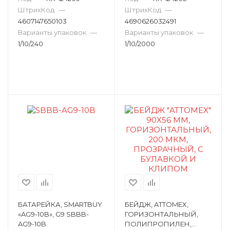
Фонарь светодиодный
ШтрихКод
—
ШтрихКод
—
4607147650103
4690626032491
Чистящие салфетки
Варианты упаковок
—
Варианты упаковок
—
1/10/240
Чистящие салфетки для досок
1/10/2000
Шило канцелярское
Шредер
Штамп автоматический стандартный
Штемпельная подушка
Этикет-пистолет
Обложка Дело
Папка-органайзер
Бумага линованная
Набор корректирующих лент
БАТАРЕЙКА, SMARTBUY
БЕЙДЖ, ATTOMEX,
«AG9-10B», G9 SBBB-
ГОРИЗОНТАЛЬНЫЙ,
AG9-10B
ПОЛИПРОПИЛЕН,