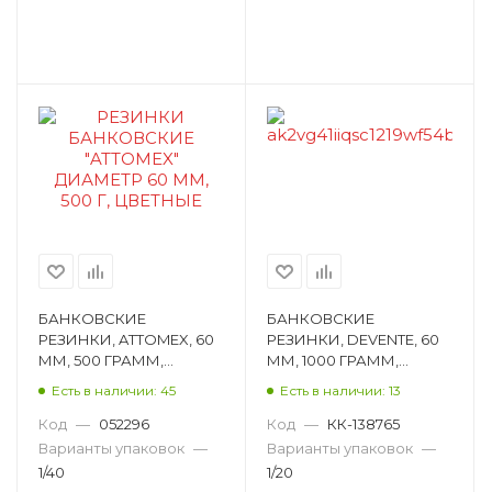
Клейкая лента двусторонняя
Клейкая лента декоративная
Клейкая лента канцелярская
Клейкая лента упаковочная
Клипборд
Кнопки канцелярские
Кнопки силовые
Копировальная бумага
Корзина для бумаг
Короб архивный
Корректирующая жидкость
БАНКОВСКИЕ
БАНКОВСКИЕ
РЕЗИНКИ, ATTOMEX, 60
РЕЗИНКИ, DEVENTE, 60
Корректирующая лента
ММ, 500 ГРАММ,
ММ, 1000 ГРАММ,
АССОРТИ ЦВЕТОВ
АССОРТИ ЦВЕТОВ
Есть в наличии: 45
Есть в наличии: 13
Краска штемпельная
Куб-органайзер
4152304
4152313
Код
—
052296
Код
—
КК-138765
Лезвия сменные
Лоток для бумаг
Варианты упаковок
—
Варианты упаковок
—
1/40
1/20
Лупа
Магнитно-мелковая доска