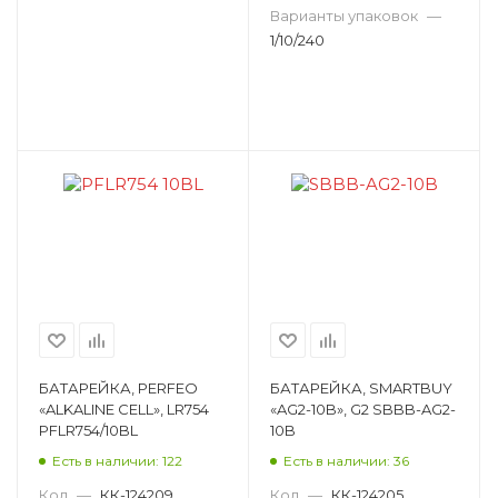
Подставка под монитор
Варианты упаковок
—
1/10/240
Подушка увлажняющая
Портфель для документов
Пробковая доска
Резак дисковый
Резак роликовый
Резак сабельный
Ручка-корректор
Светильник настольный
Скобы для мебельного степлера
Скобы для степлера
Скоросшиватель
Скрепки канцелярские
Скрепочница
БАТАРЕЙКА, PERFEO
БАТАРЕЙКА, SMARTBUY
«ALKALINE CELL», LR754
«AG2-10B», G2 SBBB-AG2-
Стакан для ручек
Степлер
PFLR754/10BL
10B
Есть в наличии: 122
Есть в наличии: 36
Степлер мебельный
Файлы
Код
—
КК-124209
Код
—
КК-124205