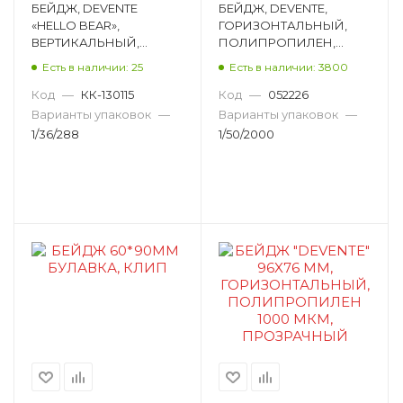
БЕЙДЖ, DEVENTE
БЕЙДЖ, DEVENTE,
«HELLO BEAR»,
ГОРИЗОНТАЛЬНЫЙ,
ВЕРТИКАЛЬНЫЙ,
ПОЛИПРОПИЛЕН,
ИСКУССТВЕННАЯ
90Х57 ММ,
Есть в наличии: 25
Есть в наличии: 3800
КОЖА, 110Х73 ММ,
ПРОЗРАЧНЫЙ 4010300
АССОРТИ 8093102
Код
—
КК-130115
Код
—
052226
Варианты упаковок
—
Варианты упаковок
—
1/36/288
1/50/2000