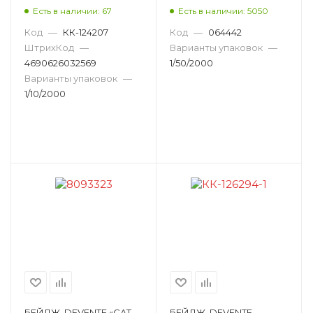
90Х56 ММ,
Есть в наличии: 67
Есть в наличии: 5050
ПРОЗРАЧНЫЙ 4010500
Код
—
КК-124207
Код
—
064442
ШтрихКод
—
Варианты упаковок
—
4690626032569
1/50/2000
Варианты упаковок
—
1/10/2000
БЕЙДЖ, DEVENTE «CAT
БЕЙДЖ, DEVENTE