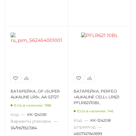
Папка на завязках
Папка на кольцах
Папка на молнии
Папка на резинках
Папка с боковым прижимом
Папка с пружинным скоросшивателем
Папка с файлами
Папка-конверт на кнопке
Папка-регистратор
Папка-скоросшиватель
Папка-уголок
БАТАРЕЙКА, GP «SUPER
БАТАРЕЙКА, PERFEO
ALKALINE LR6», AA 02727
«ALKALINE CELL», LR621
Печать карманная
PFLR621/10BL
Есть в наличии: 1168
Есть в наличии: 146
Пленка маркерная для записей
Код
—
КК-124061
Код
—
КК-124208
Варианты упаковок
—
Подставка для визиток
ШтрихКод
—
1/4/96/192/384
4607147641699