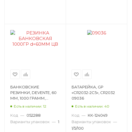
Магниты для досок
Набор канцелярских принадлежностей
Набор клейкой декоративной ленты
Настольный набор
Органайзер настольный
Оснастка автоматическая
Оснастка автоматическая heavy-duty
Оснастка карманная
БАНКОВСКИЕ
БАТАРЕЙКА, GP
РЕЗИНКИ, DEVENTE, 60
«CR2032-2C5», CR2032
Пакет с клеевым клапаном
ММ, 1000 ГРАММ,
09036
АССОРТИ ЦВЕТОВ
Есть в наличии: 12
Есть в наличии: 40
Папка архивная
4152306
Код
—
052288
Код
—
КК-124049
Папка без скоросшивателя
Варианты упаковок
—
1
Варианты упаковок
—
1/5/100
Папка для документов