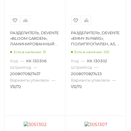
РАЗДЕЛИТЕЛЬ, DEVENTE
РАЗДЕЛИТЕЛЬ, DEVENTE
«BLOOM GARDEN»,
«EMMY IN PARIS»,
ЛАМИНИРОВАННЫЙ
ПОЛИПРОПИЛЕН, А5, 5
КАРТОН, А5, 5 ЦВЕТОВ
ЦВЕТОВ 3051303
Есть в наличии: 13
Есть в наличии: 105
3051305
Код
—
КК-130306
Код
—
КК-130302
ШтрихКод
—
ШтрихКод
—
2008070827457
2008070827433
Варианты упаковок
—
Варианты упаковок
—
1/12/72
1/12/72