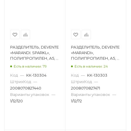
РАЗДЕЛИТЕЛЬ, DEVENTE
РАЗДЕЛИТЕЛЬ, DEVENTE
«MARANDI. SPARKL»,
«MARANDI»,
ПОЛИПРОПИЛЕН, А5, 5
ПОЛИПРОПИЛЕН, А5, 5
ЦВЕТОВ 3051302
ЦВЕТОВ 3051307
Есть в наличии: 79
Есть в наличии: 24
Код
—
КК-130304
Код
—
КК-130303
ШтрихКод
—
ШтрихКод
—
2008070827440
2008070827471
Варианты упаковок
—
Варианты упаковок
—
1/12/120
1/12/72