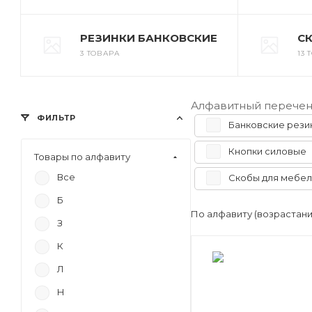
РЕЗИНКИ БАНКОВСКИЕ
С
3 ТОВАРА
13
Алфавитный перечен
ФИЛЬТР
Банковские рези
Кнопки силовые
Товары по алфавиту
Все
Скобы для мебел
Б
По алфавиту (возрастан
З
К
Л
Н