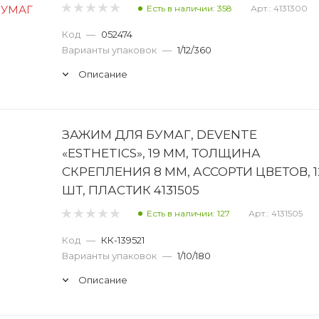
Есть в наличии: 358
Арт.: 4131300
Код
—
052474
Варианты упаковок
—
1/12/360
Описание
ЗАЖИМ ДЛЯ БУМАГ, DEVENTE
«ESTHETICS», 19 ММ, ТОЛЩИНА
СКРЕПЛЕНИЯ 8 ММ, АССОРТИ ЦВЕТОВ, 1
ШТ, ПЛАСТИК 4131505
Есть в наличии: 127
Арт.: 4131505
Код
—
КК-139521
Варианты упаковок
—
1/10/180
Описание