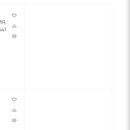
ИЯ,
41