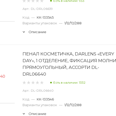
Есть в наличии: 933
Арт.: DL-DRL06639
Код
—
КК-133545
Варианты упаковок
—
1/12/72/288
Описание
ПЕНАЛ КОСМЕТИЧКА, DARLENS «EVERY
DAY», 1 ОТДЕЛЕНИЕ, ФИКСАЦИЯ МОЛНИ
ПРЯМОУГОЛЬНЫЙ, АССОРТИ DL-
DRL06640
Есть в наличии: 1332
Арт.: DL-DRL06640
Код
—
КК-133546
Варианты упаковок
—
1/12/72/288
Описание