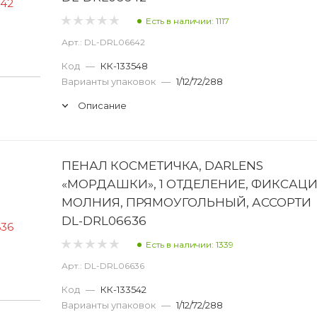
Есть в наличии: 1117
Арт.: DL-DRL06642
Код
—
КК-133548
Варианты упаковок
—
1/12/72/288
Описание
ПЕНАЛ КОСМЕТИЧКА, DARLENS
«МОРДАШКИ», 1 ОТДЕЛЕНИЕ, ФИКСАЦ
МОЛНИЯ, ПРЯМОУГОЛЬНЫЙ, АССОРТИ
DL-DRL06636
Есть в наличии: 1339
Арт.: DL-DRL06636
Код
—
КК-133542
Варианты упаковок
—
1/12/72/288