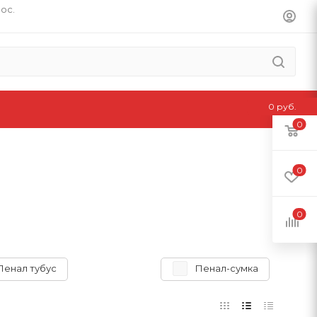
пос.
0 руб.
0
0
0
Пенал тубус
Пенал-сумка