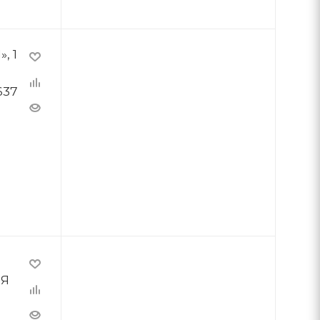
, 1
637
ИЯ