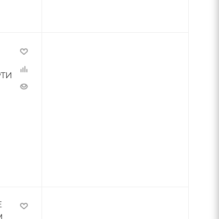
РТИ
E
,