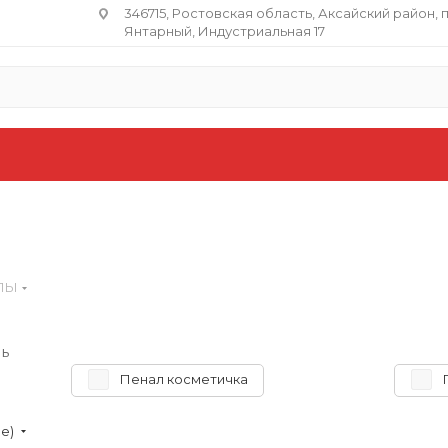
346715, Ростовская область​, Аксайский район, 
Янтарный, Индустриальная 17
ЛЫ
ь
Пенал косметичка
ие)