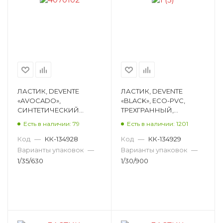
ЛАСТИК, DEVENTE
ЛАСТИК, DEVENTE
«AVOCADO»,
«BLACK», ECO-PVC,
СИНТЕТИЧЕСКИЙ
ТРЕХГРАННЫЙ,
КАУЧУК, ОВАЛЬНЫЙ,
ЧЕРНЫЙ, 44Х20Х20ММ
Есть в наличии: 79
Есть в наличии: 1201
АССОРТИ, 45Х19Х10ММ
4070322
4070102
Код
—
КК-134928
Код
—
КК-134929
Варианты упаковок
—
Варианты упаковок
—
1/35/630
1/30/900