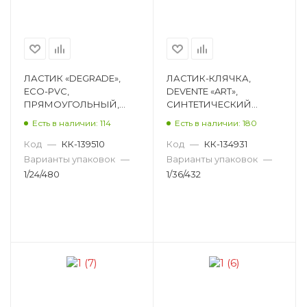
ЛАСТИК «DEGRADE»,
ЛАСТИК-КЛЯЧКА,
ECO-PVC,
DEVENTE «ART»,
ПРЯМОУГОЛЬНЫЙ,
СИНТЕТИЧЕСКИЙ
АССОРТИ,
КАУЧУК,
Есть в наличии: 114
Есть в наличии: 180
54Х19,6Х10,5ММ 4070401
ПРЯМОУГОЛЬНЫЙ,
АССОРТИ, 39Х35Х10ММ
Код
—
КК-139510
Код
—
КК-134931
4070403
Варианты упаковок
—
Варианты упаковок
—
1/24/480
1/36/432