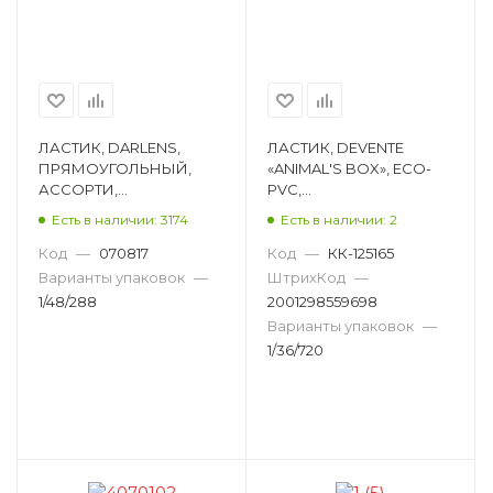
ЛАСТИК, DARLENS,
ЛАСТИК, DEVENTE
ПРЯМОУГОЛЬНЫЙ,
«ANIMAL'S BOX», ECO-
АССОРТИ,
PVC,
АВТОМАТИЧЕСКИЙ, +5
ПРЯМОУГОЛЬНЫЙ,
Есть в наличии: 3174
Есть в наличии: 2
СМЕННЫХ ЛАСТИКОВ
РИСУНОК, АССОРТИ,
DL-HBB00115
50Х21Х16ММ 8030201
Код
—
070817
Код
—
КК-125165
Варианты упаковок
—
ШтрихКод
—
1/48/288
2001298559698
Варианты упаковок
—
1/36/720