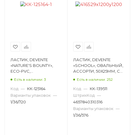
ЛАСТИК, DEVENTE
ЛАСТИК, DEVENTE
«NATURE'S BOUNTY»,
«SCHOOL», ОВАЛЬНЫЙ,
ECO-PVC,
АССОРТИ, 50Х25ММ, С
ПРЯМОУГОЛЬНЫЙ,
ПЛАСТИКОВЫМ
Есть в наличии: 3
Есть в наличии: 252
РИСУНОК, АССОРТИ,
ДЕРЖАТЕЛЕМ 4070503
50Х21Х16ММ 8030200
Код
—
КК-125164
Код
—
КК-139511
Варианты упаковок
—
ШтрихКод
—
1/36/720
4657840310316
Варианты упаковок
—
1/36/576