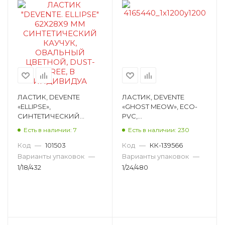
ЛАСТИК, DEVENTE
ЛАСТИК, DEVENTE
«ELLIPSE»,
«GHOST MEOW», ECO-
СИНТЕТИЧЕСКИЙ
PVC,
КАУЧУК, ОВАЛЬНЫЙ,
ПРЯМОУГОЛЬНЫЙ,
Есть в наличии: 7
Есть в наличии: 230
АССОРТИ ЦВЕТОВ,
АССОРТИ, 60Х30ММ,
АССОРТИ, 62Х28Х9ММ
DUST-FREE 8030534
Код
—
101503
Код
—
КК-139566
4070905
Варианты упаковок
—
Варианты упаковок
—
1/18/432
1/24/480