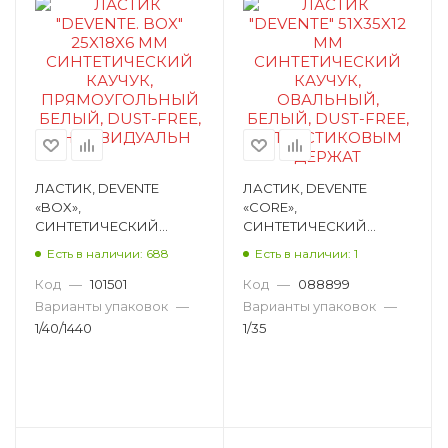
ЛАСТИК, DEVENTE
ЛАСТИК, DEVENTE
«BOX»,
«CORE»,
СИНТЕТИЧЕСКИЙ
СИНТЕТИЧЕСКИЙ
КАУЧУК,
КАУЧУК, ОВАЛЬНЫЙ,
Есть в наличии: 688
Есть в наличии: 1
ПРЯМОУГОЛЬНЫЙ,
БЕЛЫЙ, 42Х30Х9ММ,
БЕЛЫЙ, 27Х18Х10ММ
ПЛАСТИКОВЫЙ
Код
—
101501
Код
—
088899
4070908
ДЕРЖАТЕЛЬ 4070802
Варианты упаковок
—
Варианты упаковок
—
1/40/1440
1/35