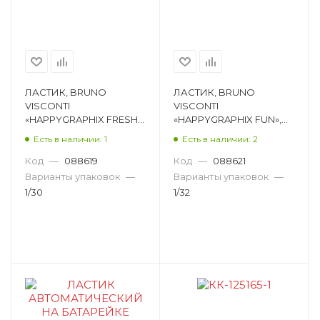
ЛАСТИК, BRUNO
ЛАСТИК, BRUNO
VISCONTI
VISCONTI
«HAPPYGRAPHIX FRESH»,
«HAPPYGRAPHIX FUN»,
ТЕРМОПЛАСТИЧНАЯ
СИНТЕТИЧЕСКИЙ
Есть в наличии: 1
Есть в наличии: 2
РЕЗИНА,
КАУЧУК,
ПРЯМОУГОЛЬНЫЙ,
ПРЯМОУГОЛЬНЫЙ,
Код
—
088619
Код
—
088621
АССОРТИ, 60Х25Х1 42-
АССОРТИ, 65Х15Х15ММ
Варианты упаковок
—
Варианты упаковок
—
0009
42-0011
1/30
1/32