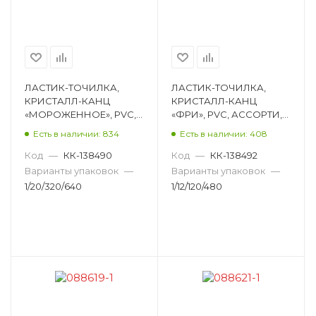
ЛАСТИК-ТОЧИЛКА,
ЛАСТИК-ТОЧИЛКА,
КРИСТАЛЛ-КАНЦ
КРИСТАЛЛ-КАНЦ
«МОРОЖЕННОЕ», PVC,
«ФРИ», PVC, АССОРТИ,
ФИГУРНЫЙ, АССОРТИ,
90Х40ММ BS-390(WX-
Есть в наличии: 834
Есть в наличии: 408
90Х40ММ BS-389(NO-
99594)
99733)
Код
—
КК-138490
Код
—
КК-138492
Варианты упаковок
—
Варианты упаковок
—
1/20/320/640
1/12/120/480