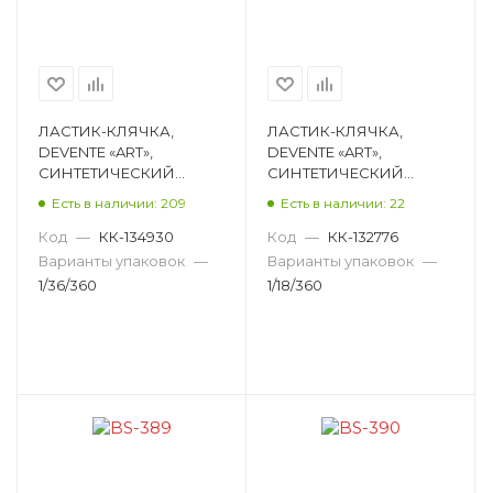
ЛАСТИК-КЛЯЧКА,
ЛАСТИК-КЛЯЧКА,
DEVENTE «ART»,
DEVENTE «ART»,
СИНТЕТИЧЕСКИЙ
СИНТЕТИЧЕСКИЙ
КАУЧУК,
КАУЧУК,
Есть в наличии: 209
Есть в наличии: 22
ПРЯМОУГОЛЬНЫЙ,
ПРЯМОУГОЛЬНЫЙ,
АССОРТИ, 40Х40Х10ММ
СЕРЫЙ, 40Х40Х10ММ
Код
—
КК-134930
Код
—
КК-132776
4070324
4070323
Варианты упаковок
—
Варианты упаковок
—
1/36/360
1/18/360