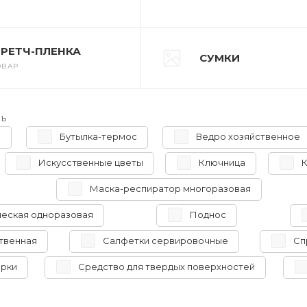
ТРЕТЧ-ПЛЕНКА
СУМКИ
ОВАР
ь
ы
Бутылка-термос
Ведро хозяйственное
Искусственные цветы
Ключница
К
Маска-респиратор многоразовая
ческая одноразовая
Поднос
твенная
Салфетки сервировочные
Сп
ирки
Средство для твердых поверхностей