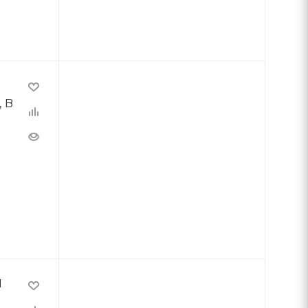
 В
,
M