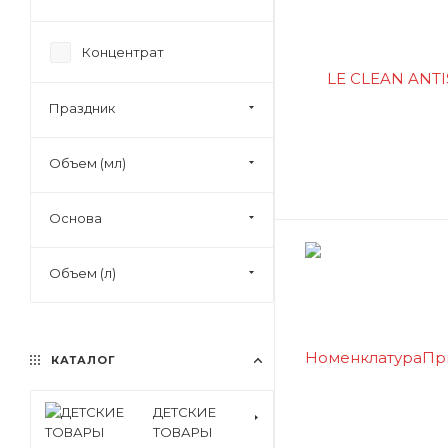
Средство для стирки
Средство для твердых
поверхностей
Концентрат
Средство для унитазов
Праздник
Стрейч пленка
Термокружка
Объем (мл)
Термос
Основа
Объем (л)
КАТАЛОГ
ДЕТСКИЕ
ТОВАРЫ