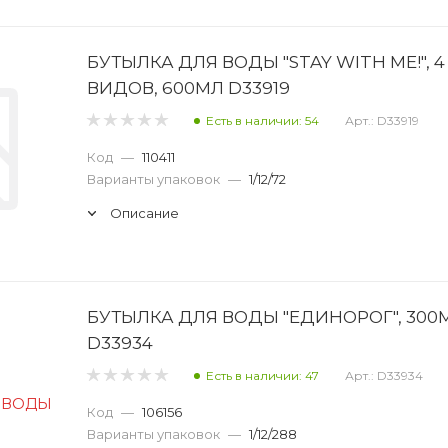
БУТЫЛКА ДЛЯ ВОДЫ "STAY WITH ME!", 4
ВИДОВ, 600МЛ D33919
Есть в наличии: 54
Арт.: D33919
Код
—
110411
Варианты упаковок
—
1/12/72
Описание
БУТЫЛКА ДЛЯ ВОДЫ "ЕДИНОРОГ", 300
D33934
Есть в наличии: 47
Арт.: D33934
Код
—
106156
Варианты упаковок
—
1/12/288