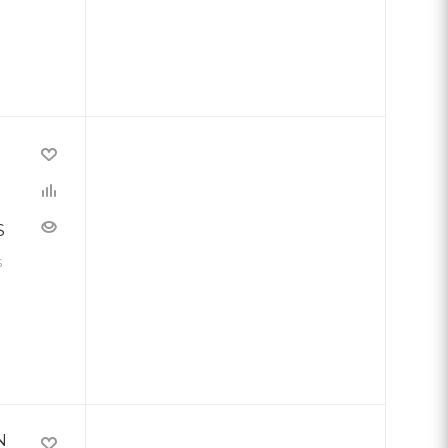
S
S
N