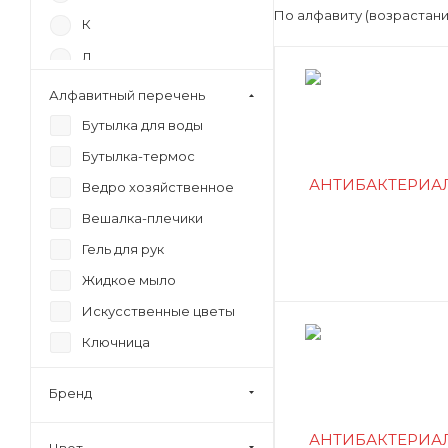
По алфавиту (возрастан
К
Л
М
Алфавитный перечень
П
Бутылка для воды
С
Бутылка-термос
Ведро хозяйственное
Т
Вешалка-плечики
Гель для рук
Жидкое мыло
Искусственные цветы
Ключница
Коврик напольный
Бренд
Корзина универсальная
Ланчбокс