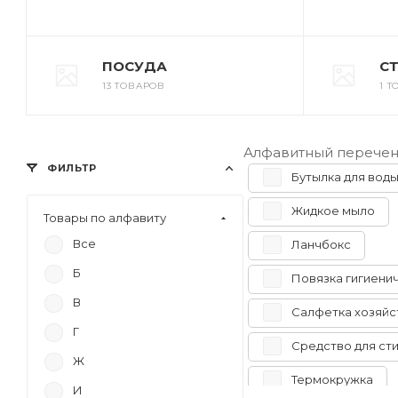
ПОСУДА
С
13 ТОВАРОВ
1 Т
Алфавитный перечен
ФИЛЬТР
Бутылка для вод
Жидкое мыло
Товары по алфавиту
Все
Ланчбокс
Б
Повязка гигиени
В
Салфетка хозяйс
Г
Средство для ст
Ж
Термокружка
И