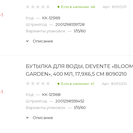
Есть в наличии: 46
Арт.: 8090211
Код
—
КК-125169
ШтрихКод
—
2001298559728
Варианты упаковок
—
1/15/60
Описание
БУТЫЛКА ДЛЯ ВОДЫ, DEVENTE «BLOO
GARDEN», 400 МЛ, 17,9Х6,5 СМ 8090210
Есть в наличии: 41
Арт.: 8090210
Код
—
КК-125168
ШтрихКод
—
2001298559452
Варианты упаковок
—
1/15/60
Описание