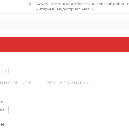
346715, Ростовская область​, Аксайский район, 
Янтарный, Индустриальная 17
2
—
КИ И СУВЕНИРЫ
НЕБЕСНЫЕ ФОНАРИКИ
ь
ый
ие)