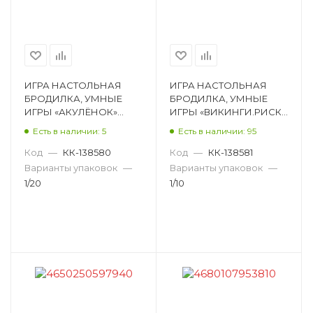
ИГРА НАСТОЛЬНАЯ
ИГРА НАСТОЛЬНАЯ
БРОДИЛКА, УМНЫЕ
БРОДИЛКА, УМНЫЕ
ИГРЫ «АКУЛЁНОК»
ИГРЫ «ВИКИНГИ.РИСК
4630115520047
И ПОБЕДА»
Есть в наличии: 5
Есть в наличии: 95
4660254410718
Код
—
КК-138580
Код
—
КК-138581
Варианты упаковок
—
Варианты упаковок
—
1/20
1/10