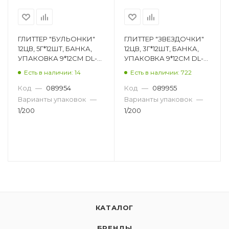
ГЛИТТЕР "БУЛЬОНКИ"
ГЛИТТЕР "ЗВЕЗДОЧКИ"
12ЦВ, 5Г*12ШТ, БАНКА,
12ЦВ, 3Г*12ШТ, БАНКА,
УПАКОВКА 9*12СМ DL-
УПАКОВКА 9*12СМ DL-
DRL00727
DRL00728
Есть в наличии: 14
Есть в наличии: 722
Код
—
089954
Код
—
089955
Варианты упаковок
—
Варианты упаковок
—
1/200
1/200
КАТАЛОГ
БРЕНДЫ