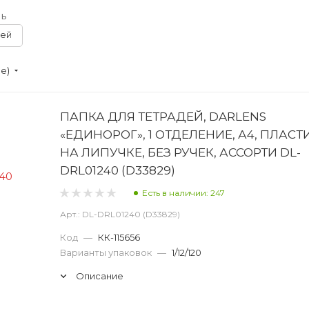
ь
дей
ие)
ПАПКА ДЛЯ ТЕТРАДЕЙ, DARLENS
«ЕДИНОРОГ», 1 ОТДЕЛЕНИЕ, А4, ПЛАСТ
НА ЛИПУЧКЕ, БЕЗ РУЧЕК, АССОРТИ DL-
DRL01240 (D33829)
Есть в наличии: 247
Арт.: DL-DRL01240 (D33829)
Код
—
КК-115656
Варианты упаковок
—
1/12/120
Описание