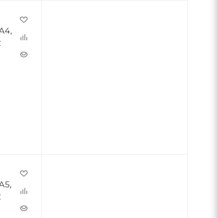
А4,
С
А5,
С