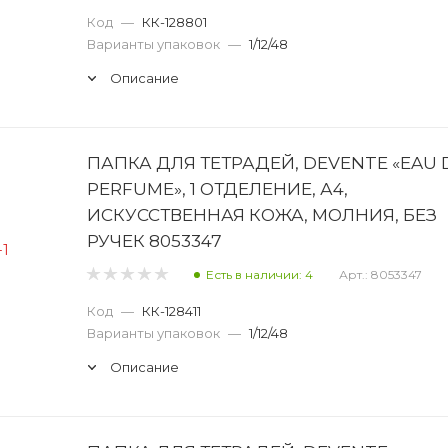
Код
—
КК-128801
Варианты упаковок
—
1/12/48
Описание
ПАПКА ДЛЯ ТЕТРАДЕЙ, DEVENTE «EAU 
PERFUME», 1 ОТДЕЛЕНИЕ, А4,
ИСКУССТВЕННАЯ КОЖА, МОЛНИЯ, БЕЗ
РУЧЕК 8053347
Есть в наличии: 4
Арт.: 8053347
Код
—
КК-128411
Варианты упаковок
—
1/12/48
Описание