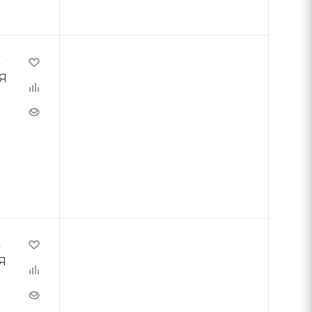
E
Я
E
Я