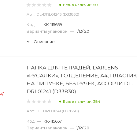
Есть в наличии: 50
Арт.: DL-DRL01243 (D33832)
Код
—
КК-115659
Варианты упаковок
—
1/12/120
Описание
ПАПКА ДЛЯ ТЕТРАДЕЙ, DARLENS
«РУСАЛКИ», 1 ОТДЕЛЕНИЕ, А4, ПЛАСТИК
НА ЛИПУЧКЕ, БЕЗ РУЧЕК, АССОРТИ DL-
DRL01241 (D33830)
Есть в наличии: 384
Арт.: DL-DRL01241 (D33830)
Код
—
КК-115657
Варианты упаковок
—
1/12/120