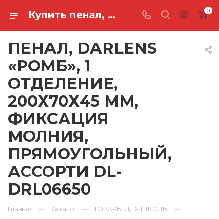
0
Купить пенал, darlens «ромб», 1 отделение, 200х70х45 мм, фиксация молния, прямоугольный, ассорти DL-DRL06650 в Ростове-на-Дону
ПЕНАЛ, DARLENS
«РОМБ», 1
ОТДЕЛЕНИЕ,
200Х70Х45 ММ,
ФИКСАЦИЯ
МОЛНИЯ,
ПРЯМОУГОЛЬНЫЙ,
АССОРТИ DL-
DRL06650
—
—
—
Главная
Каталог
ТОВАРЫ ДЛЯ ШКОЛЫ