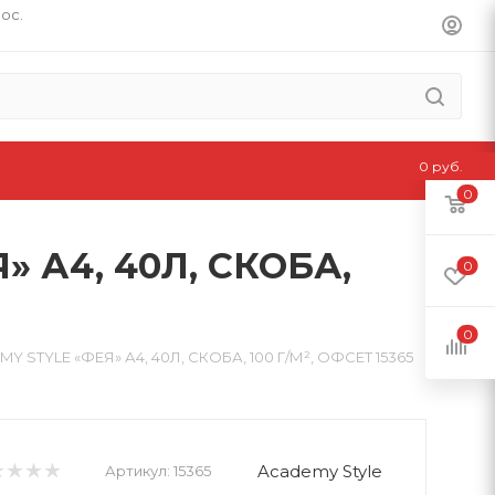
пос.
0 руб.
0
 А4, 40Л, СКОБА,
0
0
TYLE «ФЕЯ» А4, 40Л, СКОБА, 100 Г/М², ОФСЕТ 15365
Academy Style
Артикул:
15365