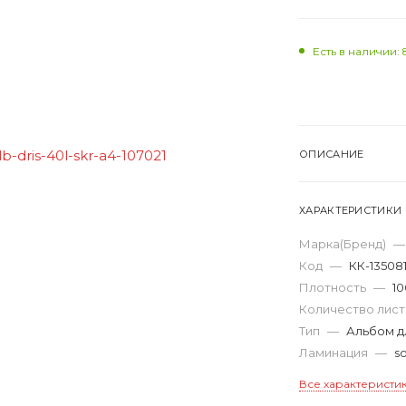
Есть в наличии: 
ОПИСАНИЕ
ХАРАКТЕРИСТИКИ
Марка(Бренд)
—
Код
—
КК-13508
Плотность
—
10
Количество лис
Тип
—
Альбом д
Ламинация
—
s
Все характеристи