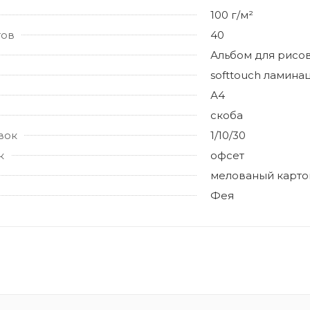
100 г/м²
тов
40
Альбом для рисо
softtouch ламина
А4
скоба
вок
1/10/30
к
офсет
мелованый карто
Фея