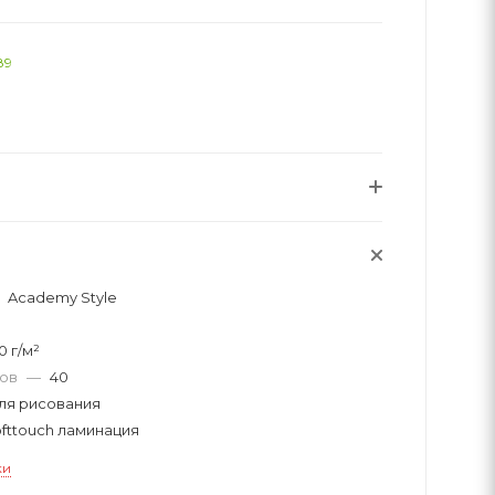
89
Academy Style
1
0 г/м²
тов
—
40
ля рисования
ofttouch ламинация
ки