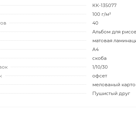
КК-135077
100 г/м²
тов
40
Альбом для рисо
матовая ламинац
А4
скоба
вок
1/10/30
к
офсет
мелованый карто
Пушистый друг