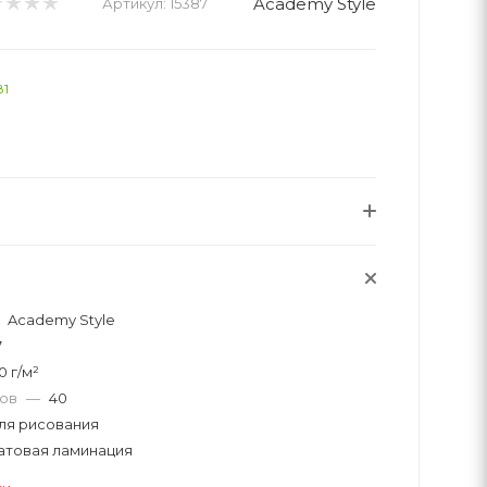
Academy Style
Артикул:
15387
81
Academy Style
7
0 г/м²
тов
—
40
ля рисования
атовая ламинация