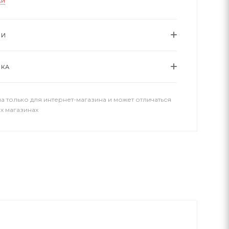
ки
ИИ
ВКА
а только для интернет-магазина и может отличаться
х магазинах