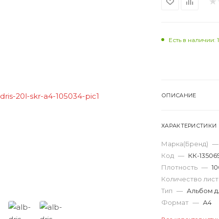
Есть в наличии: 
ОПИСАНИЕ
ХАРАКТЕРИСТИКИ
Марка(Бренд)
—
Код
—
КК-13506
Плотность
—
10
Количество лис
Тип
—
Альбом д
Формат
—
А4