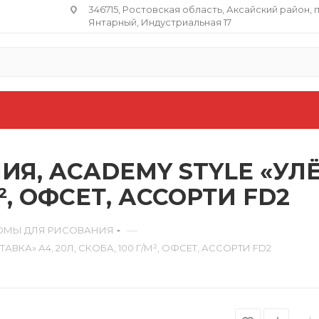
346715, Ростовская область​, Аксайский район, 
Янтарный, Индустриальная 17
Я, ACADEMY STYLE «УЛ
М², ОФСЕТ, АССОРТИ FD2
—
ОМЫ ДЛЯ РИСОВАНИЯ
КА» А4, 20Л, СКОБА, 100 Г/М², ОФСЕТ, АССОРТИ FD2