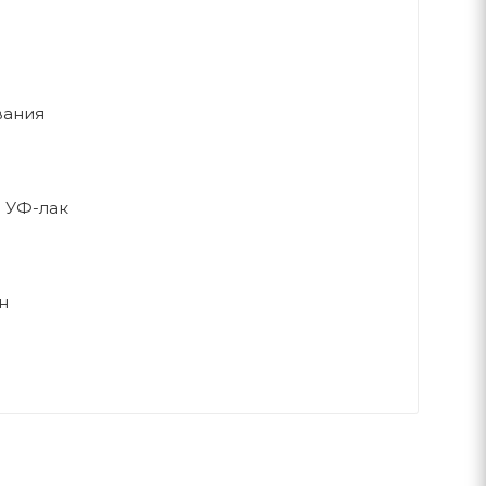
вания
 УФ-лак
н