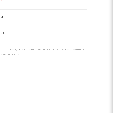
ки
ИИ
ВКА
а только для интернет-магазина и может отличаться
х магазинах