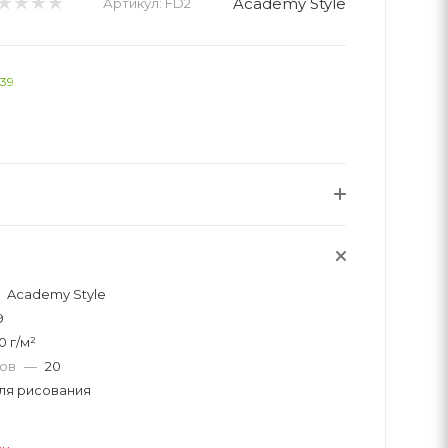
Academy Style
Артикул:
FD2
139
Academy Style
9
0 г/м²
тов
—
20
ля рисования