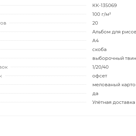
КК-135069
100 г/м²
тов
20
Альбом для рисо
А4
скоба
выборочный твин
вок
1/20/40
к
офсет
мелованый карто
да
Улётная доставка